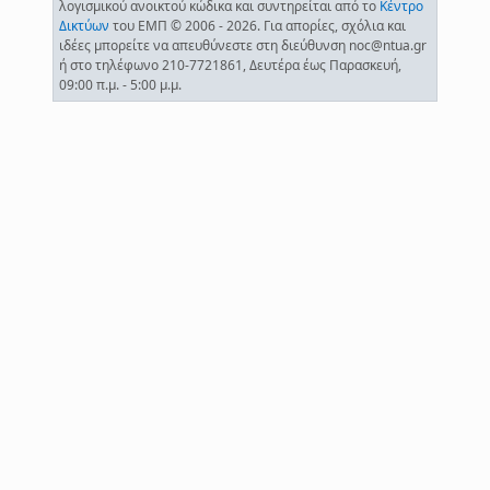
λογισμικού ανοικτού κώδικα και συντηρείται από το
Κέντρο
Δικτύων
του ΕΜΠ © 2006 - 2026. Για απορίες, σχόλια και
ιδέες μπορείτε να απευθύνεστε στη διεύθυνση noc@ntua.gr
ή στο τηλέφωνο 210-7721861, Δευτέρα έως Παρασκευή,
09:00 π.μ. - 5:00 μ.μ.