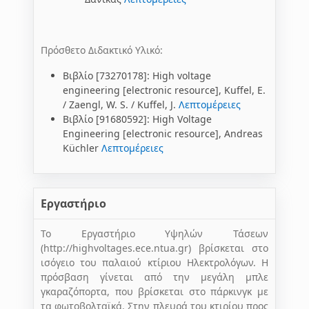
Πρόσθετο Διδακτικό Υλικό:
Βιβλίο [73270178]: High voltage
engineering [electronic resource], Kuffel, E.
/ Zaengl, W. S. / Kuffel, J.
Λεπτομέρειες
Βιβλίο [91680592]: High Voltage
Engineering [electronic resource], Andreas
Küchler
Λεπτομέρειες
Εργαστήριο
Το Εργαστήριο Υψηλών Τάσεων
(http://highvoltages.ece.ntua.gr) βρίσκεται στο
ισόγειο του παλαιού κτίριου Ηλεκτρολόγων. Η
πρόσβαση γίνεται από την μεγάλη μπλε
γκαραζόπορτα, που βρίσκεται στο πάρκινγκ με
τα φωτοβολταϊκά. Στην πλευρά του κτιρίου προς