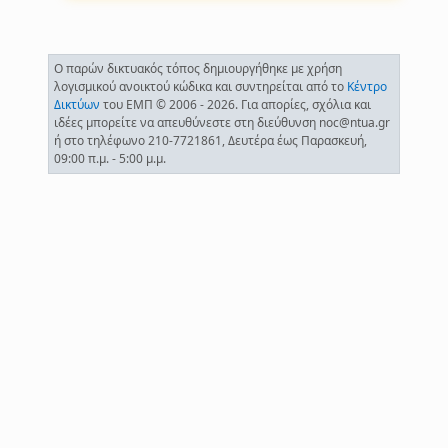
Ο παρών δικτυακός τόπος δημιουργήθηκε με χρήση
λογισμικού ανοικτού κώδικα και συντηρείται από το
Κέντρο
Δικτύων
του ΕΜΠ © 2006 - 2026. Για απορίες, σχόλια και
ιδέες μπορείτε να απευθύνεστε στη διεύθυνση noc@ntua.gr
ή στο τηλέφωνο 210-7721861, Δευτέρα έως Παρασκευή,
09:00 π.μ. - 5:00 μ.μ.