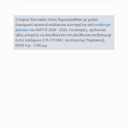
Ο παρών δικτυακός τόπος δημιουργήθηκε με χρήση
λογισμικού ανοικτού κώδικα και συντηρείται από το
Κέντρο
Δικτύων
του ΕΜΠ © 2006 - 2026. Για απορίες, σχόλια και
ιδέες μπορείτε να απευθύνεστε στη διεύθυνση noc@ntua.gr
ή στο τηλέφωνο 210-7721861, Δευτέρα έως Παρασκευή,
09:00 π.μ. - 5:00 μ.μ.