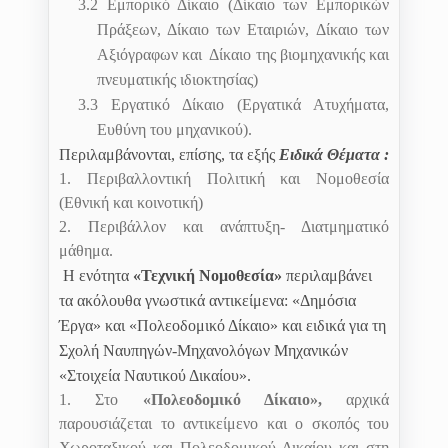
3.2
Εμπορικό Δίκαιο (Δίκαιο των Εμπορικών
Πράξεων, Δίκαιο των Εταιριών, Δίκαιο των
Αξιόγραφων και
Δίκαιο της βιομηχανικής και
πνευματικής ιδιοκτησίας)
3.3
Εργατικό Δίκαιο (Εργατικά Ατυχήματα,
Ευθύνη του μηχανικού).
Περιλαμβάνονται, επίσης, τα εξής
Ειδικά Θέματα :
1. Περιβαλλοντική Πολιτική και Νομοθεσία
(Εθνική και κοινοτική)
2. Περιβάλλον και ανάπτυξη- Διατμηματικό
μάθημα.
Η ενότητα
«Τεχνική Νομοθεσία»
περιλαμβάνει
τα ακόλουθα γνωστικά αντικείμενα: «Δημόσια
Έργα» και «Πολεοδομικό Δίκαιο» και ειδικά για τη
Σχολή Ναυπηγών-Μηχανολόγων Μηχανικών
«Στοιχεία Ναυτικού Δικαίου».
1. Στο
«
Πολεοδομικό Δίκαιο»,
αρχικά
παρουσιάζεται το αντικείμενο
και ο σκοπός του
Χωροταξικού και Πολεοδομικού Δικαίου και στη