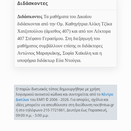
Διδάσκοντες
Διδάσκοντες
Τα μαθήματα του Δικαίου
διδάσκονται από την Ομ. Καθηγήτρια Αλίκη Τζίκα 
Χατζοπούλου (άμισθος 407) και από τον Λέκτορα
407 Στέφανο Γερασίμου. Στη διεξαγωγή του
μαθήματος συμβάλλουν επίσης οι διδάκτορες
Αντώνιος Μαραγκάκης, Σοφία Χαϊκάλη και η
υποψήφια διδάκτωρ Εύα Ντούγια.
Ο παρών δικτυακός τόπος δημιουργήθηκε με χρήση
λογισμικού ανοικτού κώδικα και συντηρείται από το
Κέντρο
Δικτύων
του ΕΜΠ © 2006 - 2026. Για απορίες, σχόλια και
ιδέες μπορείτε να απευθύνεστε στη διεύθυνση noc@ntua.gr
ή στο τηλέφωνο 210-7721861, Δευτέρα έως Παρασκευή,
09:00 π.μ. - 5:00 μ.μ.