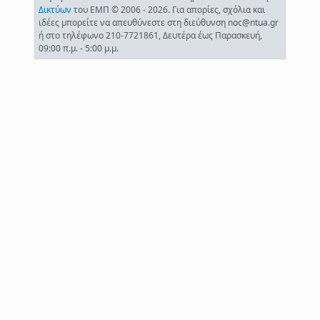
Δικτύων
του ΕΜΠ © 2006 - 2026. Για απορίες, σχόλια και
ιδέες μπορείτε να απευθύνεστε στη διεύθυνση noc@ntua.gr
ή στο τηλέφωνο 210-7721861, Δευτέρα έως Παρασκευή,
09:00 π.μ. - 5:00 μ.μ.