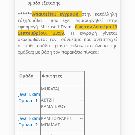
ομάδα εξέτασης.
******
Απαιτείται εγγραφή
στην κατάλληλη
τάξη/ομάδα που έχει δημιουργηθεί στην
εφαρμογή Microsoft Teams
έως την Δευτέρα 13
Σεπτεμβρίου, 23:59
.
Η εγγραφή γίνεται
ακολουθώντας τον σύνδεσμο που αντιστοιχεί
σε κάθε ομάδα (κάντε «κλικ» στο όνομα της
ομάδας) με βάση τον παρακάτω πίνακα:
Ομάδα
Φοιτητές
MURATAJ,
Java Exam
ΑΒΤΖΗ --
Ομάδα--
1
ΚΑΜΑΤΕΡΟΥ
Java Exam
ΚΑΜΠΟΥΡΑΚΗΣ --
Ομάδα--
2
ΜΠΑΪΛΑΣ