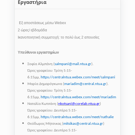
Εργαστήρια
Εξ αποστάσεως μέσω
Webex
2 ώρες/ εβδομάδα
Ικανοποιητική συμμετοχή: το πολύ έως 2 απουσίες
Υπεύθυνοι εργαστηρίων
Σοφία Αλμπάνη
(
salmpani@mail.ntua.gr
).
Ώρες γραφείου: Τρίτη 5:15-
6:15μμ,
https://centralntua.webex.com/meet/salmpani
Μαρία Δημαρόγκωνα
(
mariadim@central.ntua.gr
).
Ώρες γραφείου: Τρίτη 5:15-
6:15μμ,
https://centralntua.webex.com/meet/mariadim
Ναταλία Κωτσάνη
(
nkotsani@corelab.ntua.gr
)
Ώρες γραφείου: Δευτέρα 5:15-
6:15μμ,
https://centralntua.webex.com/meet/nathalie
Θεόδωρος Μ
ή
τσικ
α
ς
(
mitsikas@central.ntua.gr
)
Ώρες γραφείου: Δευτέρα 5:15-