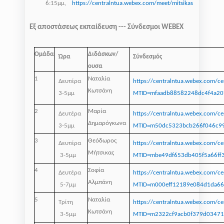
6:15μμ,
https://centralntua.webex.com/meet/mitsikas
Εξ αποστάσεως εκπαίδευση --- Σύνδεσμοι WEBEX
Ομάδα
Διδάσκων/
Ώρα
Σύνδεσμός
ουσα
1
Ναταλία
Δευτέρα
https://centralntua.webex.com/ce
Κωτσάνη
3-5μμ
MTID=mfaadb88582248dc4f4a20
2
Μαρία
Δευτέρα
https://centralntua.webex.com/ce
Δημαρόγκωνα
3-5μμ
MTID=m50dc5323bcb266f046c9
3
Θεόδωρος
Δευτέρα
https://centralntua.webex.com/ce
Μήτσικας
3-5μμ
MTID=mbe49df653db405f5a66ff
4
Σοφία
Δευτέρα
https://centralntua.webex.com/ce
Αλμπάνη
5-7μμ
MTID=m000eff12189e084d1da6
5
Ναταλία
Τρίτη
https://centralntua.webex.com/ce
Κωτσάνη
3-5μμ
MTID=m2322cf9acb0f379d0347