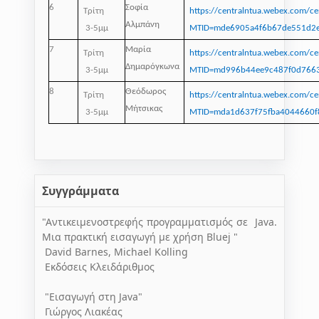
6
Σοφία
Τρίτη
https://centralntua.webex.com/ce
Αλμπάνη
3-5μμ
MTID=mde6905a4f6b67de551d2
7
Μαρία
Τρίτη
https://centralntua.webex.com/ce
Δημαρόγκωνα
3-5μμ
MTID=md996b44ee9c487f0d7663
8
Θεόδωρος
Τρίτη
https://centralntua.webex.com/ce
Μήτσικας
3-5μμ
MTID=mda1d637f75fba4044660f
Συγγράμματα
"Αντικειμενοστρεφής προγραμματισμός σε Java.
Μια πρακτική εισαγωγή με χρήση Bluej "
David Barnes, Michael Kolling
Εκδόσεις Κλειδάριθμος
"Εισαγωγή στη Java"
Γιώργος Λιακέας