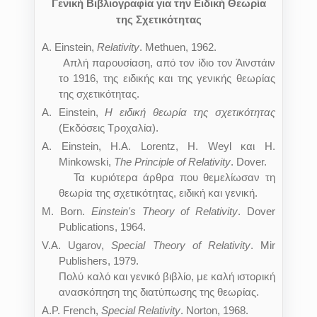
Γενική Βιβλιογραφία για την Ειδική Θεωρία
της Σχετικότητας
A
.
Einstein
,
Relativity
.
Methuen
, 1962.
Απλή παρουσίαση, από τον ίδιο τον Άινστάιν
το 1916, της ειδικής και της γενικής θεωρίας
της
σχετικότητας.
A
.
Einstein
,
Η ειδική θεωρία της σχετικότητας
(Εκδόσεις Τροχαλία).
A. Einstein, H.A. Lorentz, H. Weyl και H.
Minkowski,
The Principle of Relativity
.
Dover
.
Τα κυριότερα άρθρα που θεμελίωσαν τη
θεωρία της σχετικότητας, ειδική και γενική.
M. Born
.
Einstein's Theory of Relativity
.
Dover
Publications, 1964
.
V.A. Ugarov,
Special Theory of Relativity
. Mir
Publishers, 1979.
Πολύ καλό και γενικό βιβλίο, με καλή ιστορική
ανασκόπηση της διατύπωσης της θεωρίας.
A.P. French,
Special Relativity
. Norton, 1968.