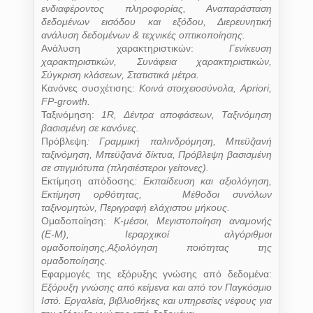
ενδιαφέροντος πληροφορίας, Αναπαράσταση
δεδομένων εισόδου και εξόδου, Διερευνητική
ανάλυση δεδομένων & τεχνικές οπτικοποίησης.
Ανάλυση χαρακτηριστικών:
Γενίκευση
χαρακτηριστικών, Συνάφεια χαρακτηριστικών,
Σύγκριση κλάσεων, Στατιστικά μέτρα.
Κανόνες συσχέτισης:
Κοινά στοιχειοσύνολα,
Apriori
,
FP
-
growth
.
Ταξινόμηση:
1
R
, Δέντρα αποφάσεων, Ταξινόμηση
βασισμένη σε κανόνες.
Πρόβλεψη
:
Γραμμική παλινδρόμηση, Μπεϋζιανή
ταξινόμηση, Μπεϋζιανά δίκτυα, Πρόβλεψη βασισμένη
σε στιγμιότυπα (πλησιέστεροι γείτονες).
Εκτίμηση απόδοσης
:
Εκπαίδευση και αξιολόγηση,
Εκτίμηση ορθότητας, Μέθοδοι συνόλων
ταξινομητών, Περιγραφή ελάχιστου μήκους.
Ομαδοποίηση:
Κ-μέσοι, Μεγιστοποίηση αναμονής
(Ε-Μ), Ιεραρχικοί αλγόριθμοι
ομαδοποίησης,Αξιολόγηση ποιότητας της
ομαδοποίησης.
Εφαρμογές της εξόρυξης γνώσης από δεδομένα:
Εξόρυξη γνώσης από κείμενα και από τον Παγκόσμιο
Ιστό. Εργαλεία, βιβλιοθήκες και υπηρεσίες νέφους για