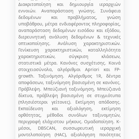
Διακριτοποίηση και δημιουργία ιεραρχιών
εννοιών. Αναπαράσταση γνώσης. Συνάφεια
δεδομένων και προβλήματος, γνώση
υποβάθρου, μέτρα ενδιαφέροντος πληροφορίας,
αναπαράσταση δεδομένων εισόδου και εξόδου,
διερευνητική ανάλυση δεδομένων & τεχνικές
οπτικοποίησης. Ανάλυση χαρακτηριστικών.
Γενίκευση χαρακτηριστικών, καταλληλότητα
χαρακτηριστικών, σύγκριση κλάσεων,
στατιστικά μέτρα. Κανόνες συσχέτισης. Κοινά
στοιχειοσύνολα, αλγόριθμοι Apriori και FP-
growth. Ταξινόμηση. Αλγόριθμος 1R, δέντρα
αποφάσεων, ταξινόμηση βασισμένη σε κανόνες.
Πρόβλεψη. Μπεϋζιανή ταξινόμηση, Μπεϋζιανά
δίκτυα, πρόβλεψη βασισμένη σε στιγμιότυπα
(πλησιέστεροι γείτονες). Εκτίμηση απόδοσης.
Εκπαίδευση και αξιολόγηση, εκτίμηση
ορθότητας, μέθοδοι συνόλων ταξινομητών,
περιγραφή ελάχιστου μήκους. Ομαδοποίηση. Κ-
μέσοι, DBSCAN, συσσωρευτική ιεραρχική
μοντελοποίηση (HAC), αξιολόγηση ποιότητας