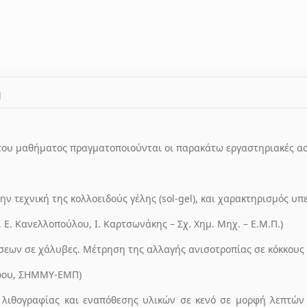
ή
 του μαθήματος πραγματοποιούνται οι παρακάτω εργαστηριακές α
την τεχνική της κολλοειδούς γέλης (sol-gel), και χαρακτηρισμός
ς, Ε. Κανελλοπούλου, Ι. Καρτσωνάκης – Σχ. Χημ. Μηχ. – Ε.Μ.Π.)
εων σε χάλυβες. Μέτρηση της αλλαγής ανισοτροπίας σε κόκκους
όρου, ΣΗΜΜΥ-ΕΜΠ)
ς λιθογραφίας και εναπόθεσης υλικών σε κενό σε μορφή λεπτώ