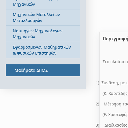
Μηχανικών
Μηχανικών Μεταλλείων
Μεταλλουργών
Ναυπηγών Μηχανολόγων
Μηχανικών
Περιγραφ
Εφαρμοσμένων Μαθηματικών
& Φυσικών Επιστημών
Στο πλαίσιο
Μαθήματα ΔΠΜΣ
1)
Σύνθεση, με 
(Κ. Χαριτίδη
2)
Μέτρηση τάσ
(Ε. Χριστοφ
3)
Διαδικασίε