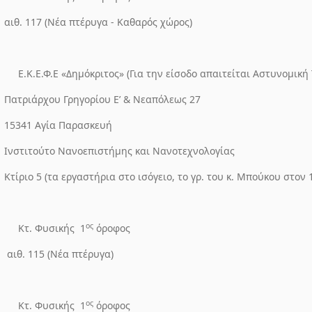
αιθ. 117 (Νέα πτέρυγα - Καθαρός χώρος)
Ε.Κ.Ε.Φ.Ε «Δημόκριτος» (Για την είσοδο απαιτείται Αστυνομική
Πατριάρχου Γρηγορίου Ε’ & Νεαπόλεως 27
15341 Αγία Παρασκευή
Ινστιτούτο
Νανοεπιστήμης και Νανοτεχνολογίας
Κτίριο 5 (τα εργαστήρια στο ισόγειο, το γρ. του κ. Μπούκου στον 
ος
Κτ. Φυσικής
1
όροφος
αιθ. 115 (Νέα πτέρυγα)
ος
Κτ. Φυσικής
1
όροφος