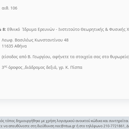
αιθ. 106
& 8:
Εθνικό
Ίδρυμα Ερευνών - Ινστιτούτο Θεωρητικής & Φυσικής 
Λεωφ. Βασιλέως Κωνσταντίνου 48
11635 Αθήνα
(είσοδος από Β. Γεωργίου, αφήνετε τα στοιχεία σας στο θυρωρείο
ος
3
όροφος ,διάδρομος δεξιά, γρ. Κ. Πίσπα
ός τόπος δημιουργήθηκε με χρήση λογισμικού ανοικτού κώδικα και συντηρείται
ίτε να απευθύνεστε στη διεύθυνση noc@ntua.gr ή στο τηλέφωνο 210-7721861, Δευ