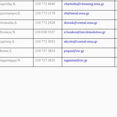
αριτίδης Κ.
210 772 4046
charitidis@chemeng.ntua.gr
Χριστοφόρου Ε.
210 772 2178
eh@metal.ntua.gr
Τσουκαλάς Δ.
210 772 2929
dtsouk@central.ntua.gr
Μπούκος Ν.
210 650 3337
n.boukos@inn.demokritos.gr
υρίτσης Α.
210 772 3053
akyrits@central.ntua.gr
Πίσπας Σ.
210 727 3824
pispas@eie.gr
Ταγματάρχης Ν.
210 727 3835
tagmatar@eie.gr