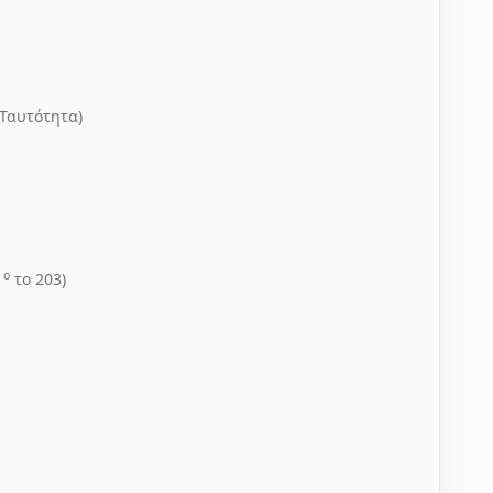
 Ταυτότητα)
ο
1
το 203)