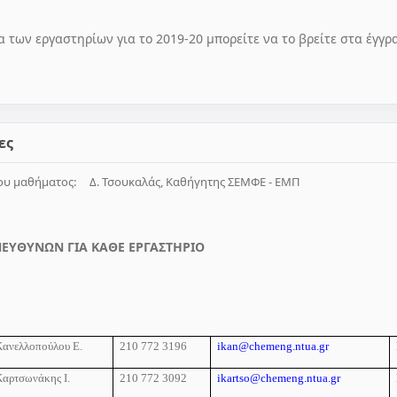
 των εργαστηρίων για το 2019-20 μπορείτε να το βρείτε στα έγγρ
ες
του μαθήματος: Δ. Τσουκαλάς, Καθήγητης ΣΕΜΦΕ - ΕΜΠ
ΠΕΥΘΥΝΩΝ ΓΙΑ ΚΑΘΕ ΕΡΓΑΣΤΗΡΙΟ
Κανελλοπούλου Ε.
210 772 3196
ikan@chemeng.ntua.gr
Καρτσωνάκης Ι.
210 772 3092
ikartso@chemeng.ntua.gr