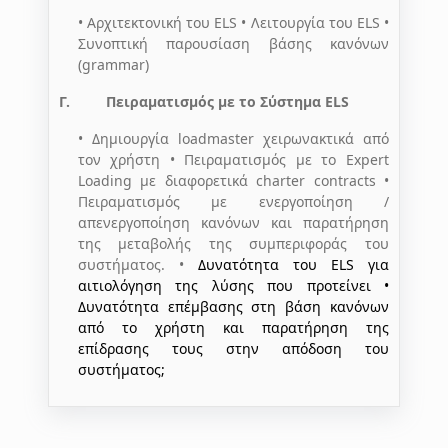
•
Αρχιτεκτονική του
ELS
•
Λειτουργία του
ELS
•
Συνοπτική παρουσίαση βάσης κανόνων
(
grammar
)
Γ.
Πειραματισμός με το Σύστημα
ELS
•
Δημιουργία
loadmaster
χειρωνακτικά από
τον χρήστη
• Πειραματισμός με το
Expert
Loading
με διαφορετικά
charter
contracts
•
Πειραματισμός με ενεργοποίηση /
απενεργοποίηση κανόνων και παρατήρηση
της μεταβολής της συμπεριφοράς του
συστήματος.
•
Δυνατότητα του
ELS
για
αιτιολόγηση της λύσης που προτείνει
•
Δυνατότητα επέμβασης στη βάση κανόνων
από το χρήστη και παρατήρηση της
επίδρασης τους στην απόδοση του
συστήματος;