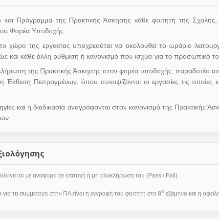
νο και Πρόγραμμα της Πρακτικής Άσκησης κάθε φοιτητή της Σχολής
του Φορέα Υποδοχής.
το χώρο της εργασίας υποχρεούται να ακολουθεί το ωράριο λειτουργ
ώς και κάθε άλλη ρύθμιση ή κανονισμό που ισχύει για το προσωπικό τ
κλήρωση της Πρακτικής Άσκησης στον φορέα υποδοχής, παραδοτέο από
 η Έκθεση Πεπραγμένων, όπου συνοψίζονται οι εργασίες τις οποίες 
ηγίες και η διαδικασία αναγράφονται στον κανονισμό της Πρακτικής Άσ
ών.
ξιολόγησης
λογείται με αναφορά σε επιτυχή ή μη ολοκλήρωση του (Pass / Fail).
ο
για τη συμμετοχή στην ΠΑ είναι η εγγραφή του φοιτητή στο 8
εξάμηνο και η οφει