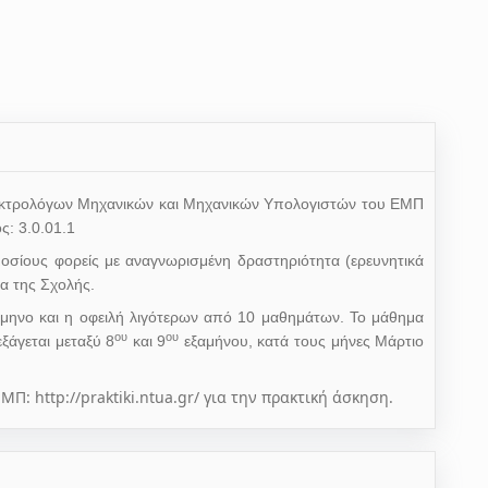
λεκτρολόγων Μηχανικών και Μηχανικών Υπολογιστών του ΕΜΠ
ς: 3.0.01.1
μοσίους φορείς με αναγνωρισμένη δραστηριότητα (ερευνητικά
να της Σχολής.
μηνο και η οφειλή λιγότερων από 10 μαθημάτων. Το μάθημα
ου
ου
ξάγεται μεταξύ 8
και 9
εξαμήνου, κατά τους μήνες Μάρτιο
: http://praktiki.ntua.gr/ για την πρακτική άσκηση.