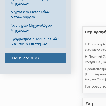
Μηχανικών
Μηχανικών Μεταλλείων
Μεταλλουργών
Ναυπηγών Μηχανολόγων
Μηχανικών
Περιγραφ
Εφαρμοσμένων Μαθηματικών
& Φυσικών Επιστημών
H
Πρακτική Άσ
ενταγμένο στ
H
Πρακτική Άσ
Μαθήματα ΔΠΜΣ
κέντρα κ.ά.) 
Προαπαιτούμε
βαθμολογείται
έως και Οκτώβ
Πληροφορίες 
Ύλη