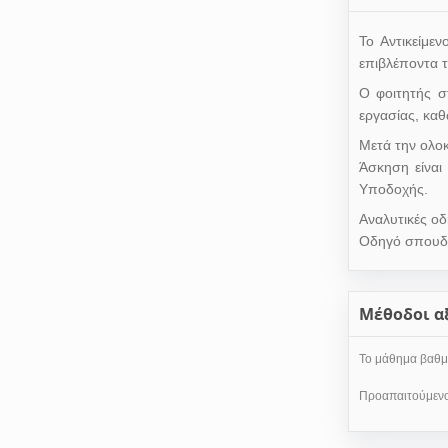
Το Αντικείμε
επιβλέποντα 
Ο φοιτητής σ
εργασίας, καθ
Μετά την ολο
Άσκηση είναι
Υποδοχής.
Αναλυτικές οδ
Οδηγό σπουδ
Mέθοδοι α
Το μάθημα βαθμο
Προαπαιτούμενο 