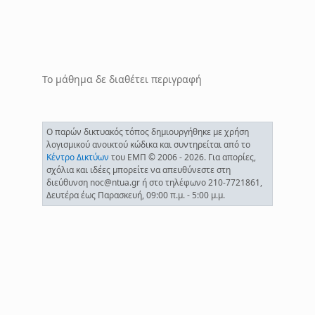
Το μάθημα δε διαθέτει περιγραφή
Ο παρών δικτυακός τόπος δημιουργήθηκε με χρήση
λογισμικού ανοικτού κώδικα και συντηρείται από το
Κέντρο Δικτύων
του ΕΜΠ © 2006 - 2026. Για απορίες,
σχόλια και ιδέες μπορείτε να απευθύνεστε στη
διεύθυνση noc@ntua.gr ή στο τηλέφωνο 210-7721861,
Δευτέρα έως Παρασκευή, 09:00 π.μ. - 5:00 μ.μ.