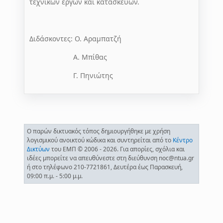
τεχνικών έργων και κατασκευών.
Διδάσκοντες: Ο. Αραμπατζή
Α. Μπίθας
Γ. Πηνιώτης
Ο παρών δικτυακός τόπος δημιουργήθηκε με χρήση
λογισμικού ανοικτού κώδικα και συντηρείται από το
Κέντρο
Δικτύων
του ΕΜΠ © 2006 - 2026. Για απορίες, σχόλια και
ιδέες μπορείτε να απευθύνεστε στη διεύθυνση noc@ntua.gr
ή στο τηλέφωνο 210-7721861, Δευτέρα έως Παρασκευή,
09:00 π.μ. - 5:00 μ.μ.