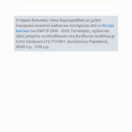
Ο παρών δικτυακός τόπος δημιουργήθηκε με χρήση
λογισμικού ανοικτού κώδικα και συντηρείται από το
Κέντρο
Δικτύων
του ΕΜΠ © 2006 - 2026. Για απορίες, σχόλια και
ιδέες μπορείτε να απευθύνεστε στη διεύθυνση noc@ntua.gr
ή στο τηλέφωνο 210-7721861, Δευτέρα έως Παρασκευή,
09:00 π.μ. - 5:00 μ.μ.