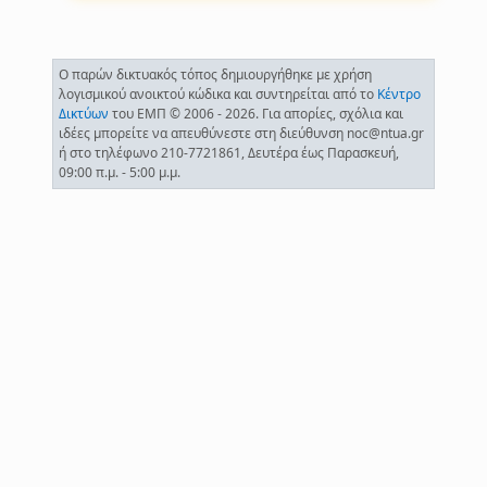
Ο παρών δικτυακός τόπος δημιουργήθηκε με χρήση
λογισμικού ανοικτού κώδικα και συντηρείται από το
Κέντρο
Δικτύων
του ΕΜΠ © 2006 - 2026. Για απορίες, σχόλια και
ιδέες μπορείτε να απευθύνεστε στη διεύθυνση noc@ntua.gr
ή στο τηλέφωνο 210-7721861, Δευτέρα έως Παρασκευή,
09:00 π.μ. - 5:00 μ.μ.