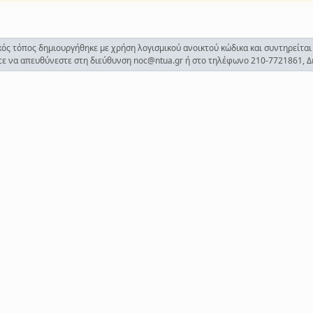
ός τόπος δημιουργήθηκε με χρήση λογισμικού ανοικτού κώδικα και συντηρείται
ίτε να απευθύνεστε στη διεύθυνση noc@ntua.gr ή στο τηλέφωνο 210-7721861, Δευ