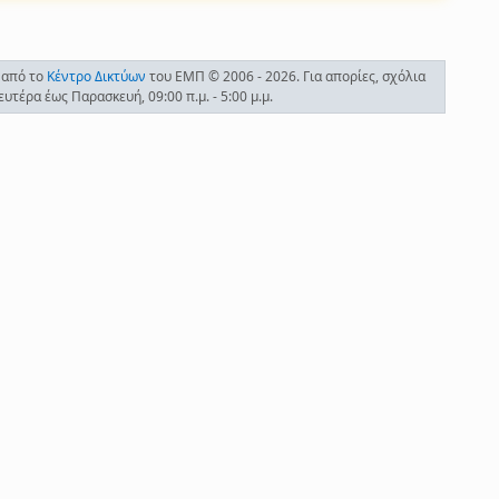
 από το
Κέντρο Δικτύων
του ΕΜΠ © 2006 - 2026. Για απορίες, σχόλια
τέρα έως Παρασκευή, 09:00 π.μ. - 5:00 μ.μ.