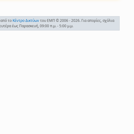
 από το
Κέντρο Δικτύων
του ΕΜΠ © 2006 - 2026. Για απορίες, σχόλια
τέρα έως Παρασκευή, 09:00 π.μ. - 5:00 μ.μ.