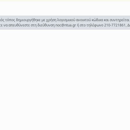
ός τόπος δημιουργήθηκε με χρήση λογισμικού ανοικτού κώδικα και συντηρείται
ίτε να απευθύνεστε στη διεύθυνση noc@ntua.gr ή στο τηλέφωνο 210-7721861, Δευ